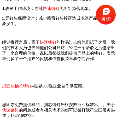
4.
改良工作环境：连续
快速铆钉
无断钉掉落现象。
5.
无钉头保留设计：减少残留钉头掉落造成电器产品短路的现
象发生。
经过推荐之后，寄了
快速铆钉
的样品过去给他们试了之后。我
们的技术人员也去到他们公司拜访，经过一个洽谈之后也给出
了一个合理的价格。说以后都找我们提供产品上的铆钉。表示
我们多了一个用户的反馈和信誉很荣幸和你们合作。
思固尔抽芯铆钉
--
世界
500
强企业合作供应商。
思固尔免费提供样品，抽芯铆钉严格按照行业标准出厂。关于
快速铆钉
的问题或者有相关需求的都可以拨打我司全国服务热
线：
13451692722
。