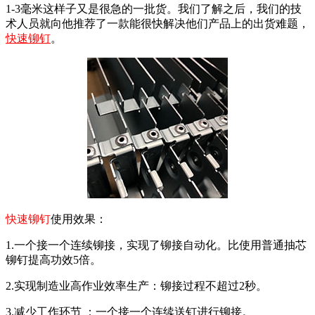
1-3
毫米这样子又是很急的一批货。我们了解之后，我们的技
术人员就向他推荐了一款能很快解决他们产品上的出货难题，
快速铆钉
。
快速铆钉
使用效果：
1.
一个接一个连续铆接，实现了铆接自动化。比使用普通抽芯
铆钉提高功效
5
倍。
2.
实现制造业高作业效率生产：铆接过程不超过
2
秒。
3.
减少工作环节 ：一个接一个连续送钉进行铆接。