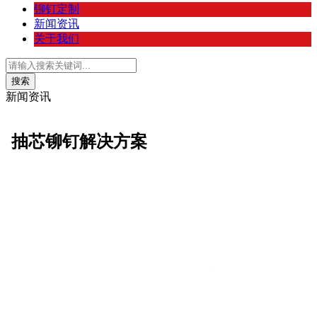
铆钉定制
新闻资讯
关于我们
新闻资讯
抽芯铆钉解决方案