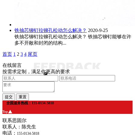
铁抽芯铆钉拉铆孔松动怎么解决？
2020-9-25
铁抽芯铆钉拉铆孔松动怎么解决？ 铁抽芯铆钉能够在许
多不开敞和封闭的结构...
首页
1
2
3
4
尾页
在线留言
按需求定制，满足你更高的要求
全国服务热线：155-0134-5818
Top
联系思固尔
联系人：陈先生
电话：
155-0134-5818