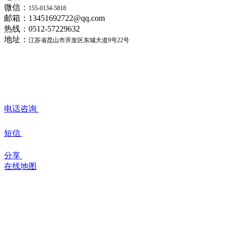
微信：
155-0134-5818
邮箱：13451692722@qq.com
热线：0512-57229632
地址：
江苏省昆山市开发区东城大道9号22号
电话咨询
短信
分享
在线地图