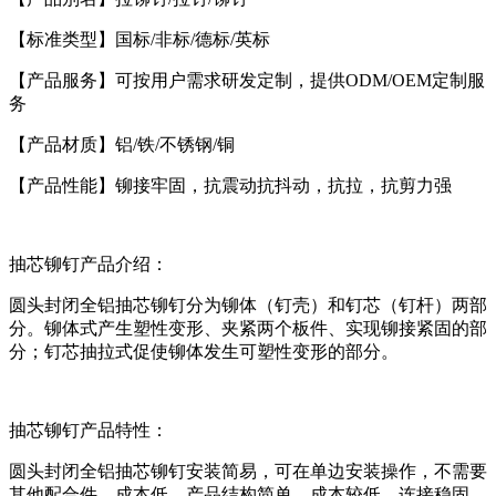
【标准类型】国标
/
非标
/
德标
/
英标
【产品服务】可按用户需求研发定制，提供
ODM/OEM
定制服
务
【产品材质】铝
/
铁
/
不锈钢
/
铜
【产品性能】铆接牢固，抗震动抗抖动，抗拉，抗剪力强
抽芯铆钉
产品介绍：
圆头封闭全铝抽芯铆钉分为铆体（钉壳）和钉芯（钉杆）两部
分。铆体式产生塑性变形、夹紧两个板件、实现铆接紧固的部
分；钉芯抽拉式促使铆体发生可塑性变形的部分。
抽芯铆钉
产品特性：
圆头封闭全铝抽芯铆钉安装简易，可在单边安装操作，不需要
其他配合件，成本低，产品结构简单，成本较低，连接稳固，