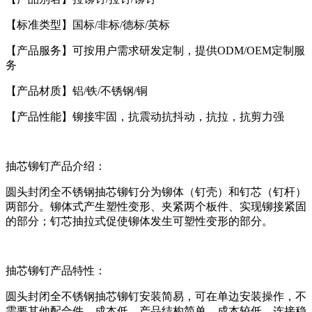
【标准类型】国标
/
非标
/
德标
/
英标
【产品服务】可按用户需求研发定制，提供
ODM/OEM
定制服
务
【产品材质】铝
/
铁
/
不锈钢
/
铜
【产品性能】铆接牢固，抗震动抗抖动，抗拉，抗剪力强
抽芯铆钉
产品介绍：
圆头封闭全不锈钢抽芯铆钉分为铆体（钉壳）和钉芯（钉杆）
两部分。铆体式产生塑性变形、夹紧两个板件、实现铆接紧固
的部分；钉芯抽拉式促使铆体发生可塑性变形的部分。
抽芯铆钉
产品特性：
圆头封闭全不锈钢抽芯铆钉安装简易，可在单边安装操作，不
需要其他配合件，成本低，产品结构简单，成本较低，连接稳