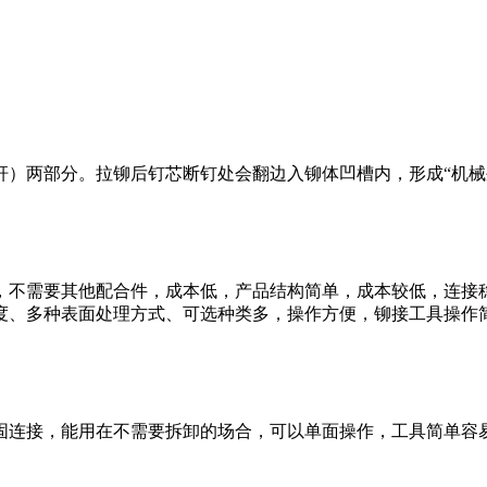
杆）两部分。拉铆后钉芯断钉处会翻边入铆体凹槽内，形成“机械
，不需要其他配合件，成本低，产品结构简单，成本较低，连接
度、多种表面处理方式、可选种类多，操作方便，铆接工具操作
固连接，能用在不需要拆卸的场合，可以单面操作，工具简单容