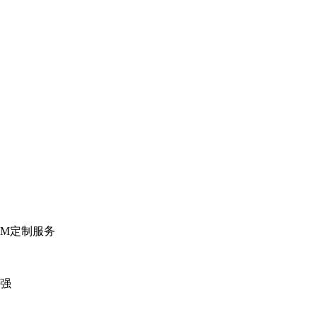
EM
定制服务
强