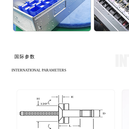
国际
参数
INTERNATIONAL PARAMETERS