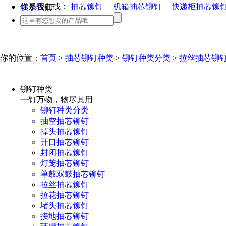
你是否在找：
抽芯铆钉
机箱抽芯铆钉
快递柜抽芯铆
联系我们
你的位置：
首页
>
抽芯铆钉种类
>
铆钉种类分类
>
拉丝抽芯铆
铆钉种类
一钉万物，物尽其用
铆钉种类分类
抽空抽芯铆钉
掉头抽芯铆钉
开口抽芯铆钉
封闭抽芯铆钉
灯笼抽芯铆钉
单鼓双鼓抽芯铆钉
拉丝抽芯铆钉
拉花抽芯铆钉
堵头抽芯铆钉
接地抽芯铆钉