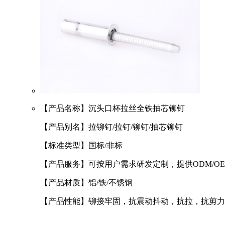
【产品名称】沉头口杯拉丝全铁抽芯铆钉
【产品别名】拉铆钉
/
拉钉
/
铆钉
/
抽芯铆钉
【标准类型】国标
/
非标
【产品服务】可按用户需求研发定制，提供
ODM/O
【产品材质】铝
/
铁
/
不锈钢
【产品性能】铆接牢固，抗震动抖动，抗拉，抗剪力