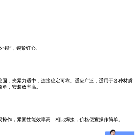
外锁”，锁紧钉心。
稳固，夹紧力适中，连接稳定可靠。适应广泛，适用于各种材质
简单，安装效率高。
易操作，紧固性能效率高；相比焊接，价格便宜操作简单。