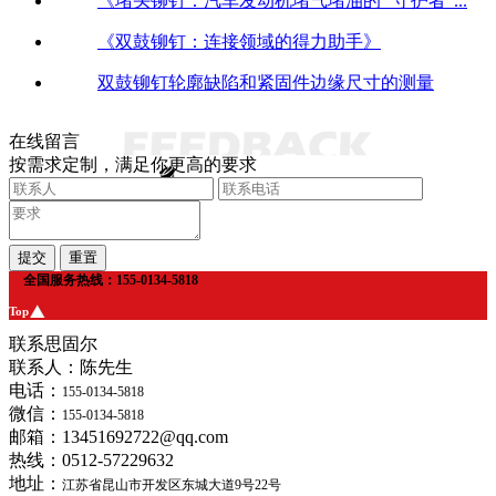
《堵头铆钉：汽车发动机堵气堵油的 “守护者”...
《双鼓铆钉：连接领域的得力助手》
双鼓铆钉轮廓缺陷和紧固件边缘尺寸的测量
在线留言
按需求定制，满足你更高的要求
全国服务热线：155-0134-5818
Top
联系思固尔
联系人：陈先生
电话：
155-0134-5818
微信：
155-0134-5818
邮箱：13451692722@qq.com
热线：0512-57229632
地址：
江苏省昆山市开发区东城大道9号22号