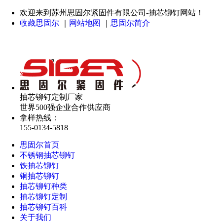
欢迎来到苏州思固尔紧固件有限公司-抽芯铆钉网站！
收藏思固尔
｜
网站地图
｜
思固尔简介
抽芯铆钉定制厂家
世界500强企业合作供应商
拿样热线：
155-0134-5818
思固尔首页
不锈钢抽芯铆钉
铁抽芯铆钉
铜抽芯铆钉
抽芯铆钉种类
抽芯铆钉定制
抽芯铆钉百科
关于我们