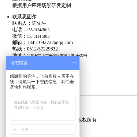
根据用户应用场景研发定制
联系思固尔
联系人：陈先生
电话：
155-0134-5818
微信：
155-0134-5818
邮箱：13451692722@qq.com
热线：0512-57229632
地址：
江苏省昆山市开发区东城大道9号22号
请您留言
感谢您的关注，当前客服人员不在
线，请填写一下您的信息，我们会
抽芯铆钉定制厂家
尽快和您联系。
世界500强企业合作供应商
苏州思固尔紧固件有限公司
© 版权所