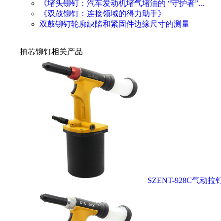
《堵头铆钉：汽车发动机堵气堵油的 “守护者”...
《双鼓铆钉：连接领域的得力助手》
双鼓铆钉轮廓缺陷和紧固件边缘尺寸的测量
抽芯铆钉相关产品
SZENT-928C气动拉