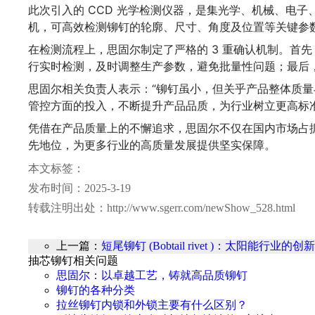
此次引入的 CCD 光学检测仪器，是集光学、机械、电
机，可高效检测铆钉的轮廓、尺寸、角度及位置等关键参
在检测流程上，思固尔制定了严格的 3 重确认机制。首
行实时检测，及时调整生产参数，避免批量性问题；最后，
思固尔相关负责人表示：“铆钉虽小，但关乎产品整体质
管控方面的投入，不断提升产品品质，为行业树立更高标准
凭借在产品质量上的不懈追求，思固尔不仅在国内市场占
先地位，为更多行业的高质量发展提供坚实保障。
本文标签：
发布时间：2025-3-19
转载注明出处：http://www.sgerr.com/newShow_528.html
上一篇：
短尾铆钉 (Bobtail rivet )：太阳能行业的
抽芯铆钉相关问题
思固尔：以卓越工艺，铸就高品质铆钉
铆钉的各种分类
拉丝铆钉内锁和外锁主要有什么区别？