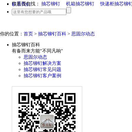
你是否在找：
抽芯铆钉
机箱抽芯铆钉
快递柜抽芯铆
联系我们
你的位置：
首页
>
抽芯铆钉百科
>
思固尔动态
抽芯铆钉百科
有备而来方能"不同凡响"
思固尔动态
抽芯铆钉解决方案
抽芯铆钉常见问题
抽芯铆钉客户案例