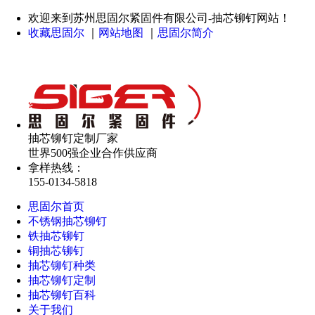
欢迎来到苏州思固尔紧固件有限公司-抽芯铆钉网站！
收藏思固尔
｜
网站地图
｜
思固尔简介
抽芯铆钉定制厂家
世界500强企业合作供应商
拿样热线：
155-0134-5818
思固尔首页
不锈钢抽芯铆钉
铁抽芯铆钉
铜抽芯铆钉
抽芯铆钉种类
抽芯铆钉定制
抽芯铆钉百科
关于我们