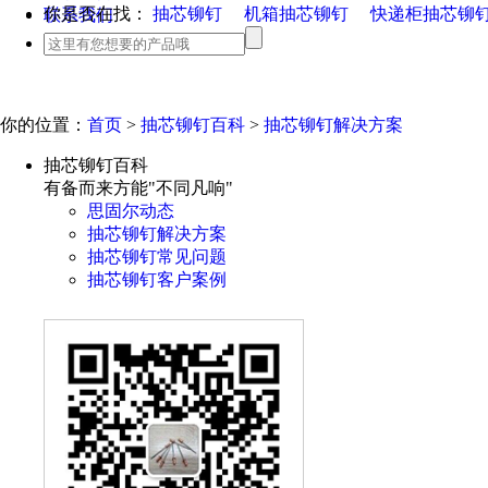
你是否在找：
抽芯铆钉
机箱抽芯铆钉
快递柜抽芯铆
联系我们
你的位置：
首页
>
抽芯铆钉百科
>
抽芯铆钉解决方案
抽芯铆钉百科
有备而来方能"不同凡响"
思固尔动态
抽芯铆钉解决方案
抽芯铆钉常见问题
抽芯铆钉客户案例