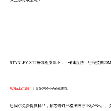
STANLEY-XT2
拉铆枪质量小，工作速度快，行程范围
20
思固尔抽芯铆钉
--
世界
500
强企业合作供应商。
思固尔免费提供样品，抽芯铆钉严格按照行业标准出厂。