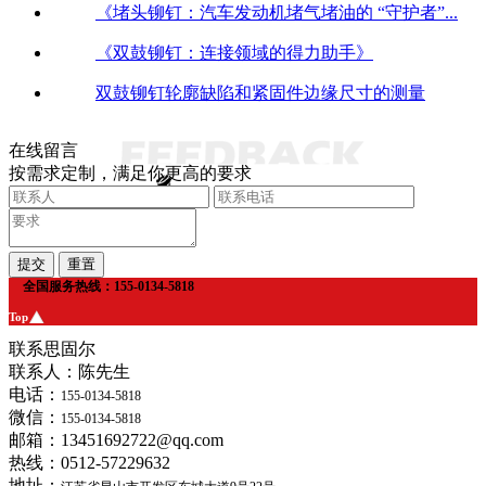
《堵头铆钉：汽车发动机堵气堵油的 “守护者”...
《双鼓铆钉：连接领域的得力助手》
双鼓铆钉轮廓缺陷和紧固件边缘尺寸的测量
在线留言
按需求定制，满足你更高的要求
全国服务热线：155-0134-5818
Top
联系思固尔
联系人：陈先生
电话：
155-0134-5818
微信：
155-0134-5818
邮箱：13451692722@qq.com
热线：0512-57229632
地址：